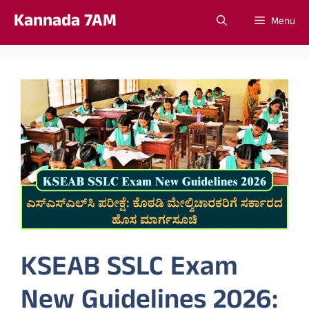
Skip
Kannada 7AM
Menu
to
content
KSEAB SSLC Exam
New Guidelines 2026: