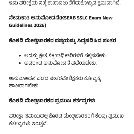
ಇದು ಪರೀಕ್ಷೆಯ ನಿಷ್ಠೆ ಕಾಪಾಡಲು ತೆಗೆದುಕೊಳ್ಳುವ ಕ್ರಮವಾಗಿದೆ.
ನೇಮಕಾತಿ ಅನುಮೋದನೆ(KSEAB SSLC Exam New
Guidelines 2026)
ಕೊಠಡಿ ಮೇಲ್ವಿಚಾರಕರ ಪಟ್ಟಿಯನ್ನು ಸಿದ್ಧಪಡಿಸಿದ ನಂತರ
ಅದನ್ನು ಕ್ಷೇತ್ರ ಶಿಕ್ಷಣಾಧಿಕಾರಿಗಳಿಗೆ ಸಲ್ಲಿಸಬೇಕು.
ಅವರಿಂದ ಅನುಮೋದನೆ ಪಡೆಯಬೇಕು.
ಅನುಮೋದನೆ ಪಡೆದ ನಂತರವೇ ಶಿಕ್ಷಕರು ಕರ್ತವ್ಯಕ್ಕೆ
ಹಾಜರಾಗಬೇಕು.
ಕೊಠಡಿ ಮೇಲ್ವಿಚಾರಕರ ಪ್ರಮುಖ ಕರ್ತವ್ಯಗಳು
ಪರೀಕ್ಷಾ ಸಮಯದಲ್ಲಿ ಕೊಠಡಿ ಮೇಲ್ವಿಚಾರಕರಿಗೆ ಕೆಲವು ಪ್ರಮುಖ
ಕರ್ತವ್ಯಗಳು ಇರುತ್ತವೆ.