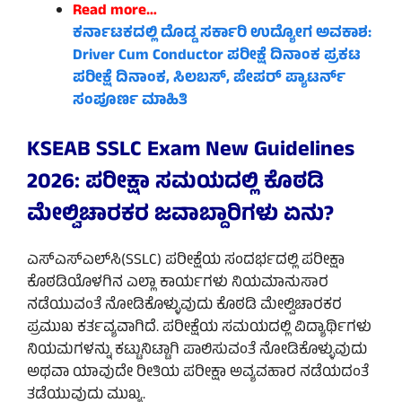
Read more…
ಕರ್ನಾಟಕದಲ್ಲಿ ದೊಡ್ಡ ಸರ್ಕಾರಿ ಉದ್ಯೋಗ ಅವಕಾಶ:
Driver Cum Conductor ಪರೀಕ್ಷೆ ದಿನಾಂಕ ಪ್ರಕಟ
ಪರೀಕ್ಷೆ ದಿನಾಂಕ, ಸಿಲಬಸ್, ಪೇಪರ್ ಪ್ಯಾಟರ್ನ್
ಸಂಪೂರ್ಣ ಮಾಹಿತಿ
KSEAB SSLC Exam New Guidelines
2026: ಪರೀಕ್ಷಾ ಸಮಯದಲ್ಲಿ ಕೊಠಡಿ
ಮೇಲ್ವಿಚಾರಕರ ಜವಾಬ್ದಾರಿಗಳು ಏನು?
ಎಸ್‌ಎಸ್‌ಎಲ್‌ಸಿ(SSLC) ಪರೀಕ್ಷೆಯ ಸಂದರ್ಭದಲ್ಲಿ ಪರೀಕ್ಷಾ
ಕೊಠಡಿಯೊಳಗಿನ ಎಲ್ಲಾ ಕಾರ್ಯಗಳು ನಿಯಮಾನುಸಾರ
ನಡೆಯುವಂತೆ ನೋಡಿಕೊಳ್ಳುವುದು ಕೊಠಡಿ ಮೇಲ್ವಿಚಾರಕರ
ಪ್ರಮುಖ ಕರ್ತವ್ಯವಾಗಿದೆ. ಪರೀಕ್ಷೆಯ ಸಮಯದಲ್ಲಿ ವಿದ್ಯಾರ್ಥಿಗಳು
ನಿಯಮಗಳನ್ನು ಕಟ್ಟುನಿಟ್ಟಾಗಿ ಪಾಲಿಸುವಂತೆ ನೋಡಿಕೊಳ್ಳುವುದು
ಅಥವಾ ಯಾವುದೇ ರೀತಿಯ ಪರೀಕ್ಷಾ ಅವ್ಯವಹಾರ ನಡೆಯದಂತೆ
ತಡೆಯುವುದು ಮುಖ್ಯ.