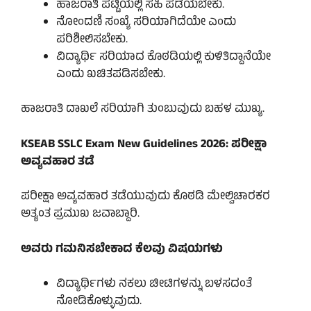
ಹಾಜರಾತಿ ಪಟ್ಟಿಯಲ್ಲಿ ಸಹಿ ಪಡೆಯಬೇಕು.
ನೋಂದಣಿ ಸಂಖ್ಯೆ ಸರಿಯಾಗಿದೆಯೇ ಎಂದು
ಪರಿಶೀಲಿಸಬೇಕು.
ವಿದ್ಯಾರ್ಥಿ ಸರಿಯಾದ ಕೊಠಡಿಯಲ್ಲಿ ಕುಳಿತಿದ್ದಾನೆಯೇ
ಎಂದು ಖಚಿತಪಡಿಸಬೇಕು.
ಹಾಜರಾತಿ ದಾಖಲೆ ಸರಿಯಾಗಿ ತುಂಬುವುದು ಬಹಳ ಮುಖ್ಯ.
KSEAB SSLC Exam New Guidelines 2026: ಪರೀಕ್ಷಾ
ಅವ್ಯವಹಾರ ತಡೆ
ಪರೀಕ್ಷಾ ಅವ್ಯವಹಾರ ತಡೆಯುವುದು ಕೊಠಡಿ ಮೇಲ್ವಿಚಾರಕರ
ಅತ್ಯಂತ ಪ್ರಮುಖ ಜವಾಬ್ದಾರಿ.
ಅವರು ಗಮನಿಸಬೇಕಾದ ಕೆಲವು ವಿಷಯಗಳು
ವಿದ್ಯಾರ್ಥಿಗಳು ನಕಲು ಚೀಟಿಗಳನ್ನು ಬಳಸದಂತೆ
ನೋಡಿಕೊಳ್ಳುವುದು.