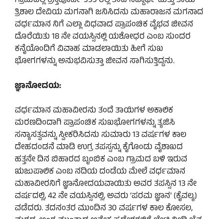
ಗ್ರಾಮದಲ್ಲಿ ಕ್ರಿಸ್ತಪೂರ್ವ 599 ರಲ್ಲಿ ತಂದೆ ಸಿದ್ದಾರ್ಥ ಮತ್ತು ತಾಯಿ
ತ್ರಿಶಾಲ ದೇವಿಯ ಮಗನಾಗಿ ಜನಿಸಿದನು ಮಹಾರಾಜನ ಮಗನಾದ
ವರ್ಧಮಾನ ನಿಗೆ ಎಲ್ಲಾ ವಿಧವಾದ ಪ್ರಾಪಂಚಿಕ ವೈಭವ ಜೀವನ
ದೊರೆಯಿತು 18 ನೇ ವಯಸ್ಸಿನಲ್ಲಿ ಯಶೋಧರ ಎಂಬ ಸುಂದರ
ಕನೈಯೊಂದಿಗೆ ವಿವಾಹ ಮಾಡಲಾಯಿತು ಹೀಗೆ ಸುಖ
ಭೋಗಗಳನ್ನು ಅನುಭವಿಸುತ್ತಾ ಜೀವನ ಸಾಗಿಸುತ್ತಿದ್ದನು.
ಜ್ಞಾನೋದಯ:
ವರ್ಧಮಾನ ಮಹಾವೀರನು ತಂದೆ ತಾಯಿಗಳ ಅಕಾಲಿಕ
ಮರಣದಿಂದಾಗಿ ಪ್ರಾಪಂಚಿಕ ಸುಖಭೋಗಗಳನ್ನು ತ್ಯಜಿಸಿ
ಸನ್ಯಾಸತ್ವವನ್ನು ಸ್ವೀಕರಿಸಿದನು ಸುಮಾರು 13 ವರ್ಷಗಳ ಕಾಲ
ದೇಹದಂಡನೆ ಮಾಡಿ ಉಗ್ರ ತಪಸ್ಸನ್ನು ಕೈಗೊಂಡು ವೈಶಾಖದ
ಹತ್ತನೇ ದಿನ ಬಿಹಾರದ ಬೃಂಬಿಕ ಎಂಬ ಗ್ರಾಮದ ಬಳಿ ಇರುವ
ಋಜುಪಾಲಿಕ ಎಂಬ ನದಿಯ ದಂಡೆಯ ಮೇಲೆ ವರ್ಧಮಾನ
ಮಹಾವೀರನಿಗೆ ಜ್ಞಾನೋದಯವಾಯಿತು ಅವರ ತಪಸ್ಸಿನ 13 ನೇ
ವರ್ಷದಲ್ಲಿ, 42 ನೇ ವಯಸ್ಸಿನಲ್ಲಿ, ಅವರು ‘ಪರಮ ಜ್ಞಾನ’ (ಕೈವಲ್ಯ)
ವಡೆದರು. ತದನಂತರ ಮುಂದಿನ 30 ವರ್ಷಗಳ ಕಾಲ ಕೋಸಲ,