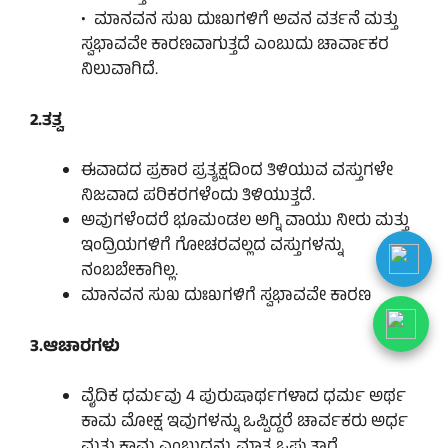
• ಮಾನವನ ಸುಖ ದುಃಖಗಳಿಗೆ ಅವನ ವರ್ತನೆ ಮತ್ತು
ಸ್ವಭಾವವೇ ಕಾರಣವಾಗುತ್ತದೆ ಎಂಬುದು ಚಾರ್ವಾಕರ
ನಿಲುವಾಗಿದೆ.
2.ತ
ತ್ವ
ಈವಾದದ ಪ್ರಕಾರ ಪ್ರತ್ಯಕ್ಷದಿಂದ ತಿಳಿಯುವ ವಸ್ತುಗಳೇ
ನಿಜವಾದ ಪರಿಕರಗಳೆಂದು ತಿಳಿಯುತ್ತದೆ.
ಅವುಗಳೆಂದರೆ ಭೂಮಂಡಲ ಅಗ್ನಿ ವಾಯು ನೀರು ಮತ್ತು
ಇಂದ್ರಿಯಗಳಿಗೆ ಗೋಚರವಲ್ಲದ ವಸ್ತುಗಳನ್ನು
ನಂಬಬೇಕಾಗಿಲ್ಲ.
ಮಾನವನ ಸುಖ ದುಃಖಗಳಿಗೆ ಸ್ವಭಾವವೇ ಕಾರಣ
3.ಆಚಾರಗಳು
ವೈದಿಕ ಧರ್ಮವು 4 ಪುರುಷಾರ್ಥಗಳಾದ ಧರ್ಮ ಅರ್ಥ
ಕಾಮ ಮೋಕ್ಷ ಇವುಗಳನ್ನು ಒಪ್ಪಿದ್ದರೆ ಚಾರ್ವಕರು ಅರ್ಧ