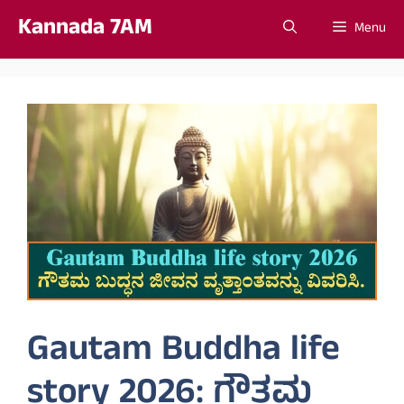
Skip
Kannada 7AM
Menu
to
content
Gautam Buddha life
story 2026: ಗೌತಮ