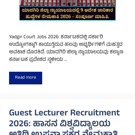
Yadgir Court Jobs 2026: ಕರ್ನಾಟಕದಲ್ಲಿ ಸರ್ಕಾರಿ
ಉದ್ಯೋಗಕ್ಕಾಗಿ ಕಾಯುತ್ತಿರುವ ಹಲವು ಅಭ್ಯರ್ಥಿಗಳಿಗೆ ಮಹತ್ವದ
ಅವಕಾಶ ದೊರಕಿದೆ. ಯಾದಗಿರಿ ಜಿಲ್ಲಾ ನ್ಯಾಯಾಲಯವು ಕಲ್ಯಾಣ
ಕರ್ನಾಟಕ ಪ್ರದೇಶದ ಸ್ಥಳೀಯ …
Read more
Guest Lecturer Recruitment
2026: ಹಾಸನ ವಿಶ್ವವಿದ್ಯಾಲಯ