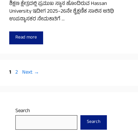
ಶಿಕ್ಷಣ ಕ್ಷೇತ್ರದಲ್ಲಿ ಪ್ರಮುಖ ಸ್ಥಾನ ಹೊಂದಿರುವ Hassan
University ಇದೀಗ 2025–26ನೇ ಶೈಕ್ಷಣಿಕ ಸಾಲಿನ ಅತಿಥಿ
ಉಪನ್ಯಾಸಕರ ನೇಮಕಾತಿಗೆ …
Read more
Page
Page
1
2
Next
→
Search
Search