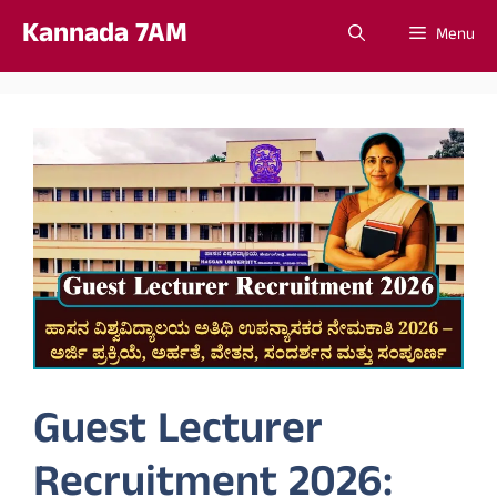
Skip
Kannada 7AM
Menu
to
content
Guest Lecturer
Recruitment 2026: