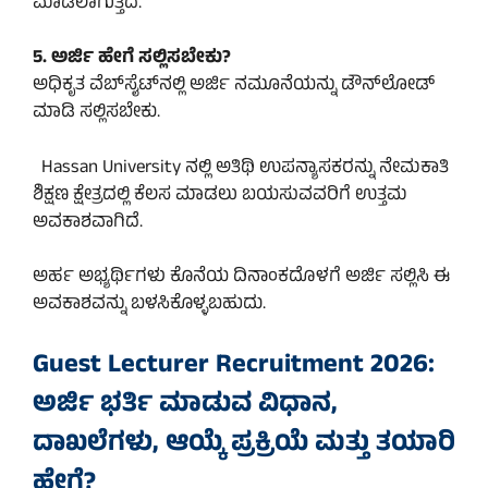
ಮಾಡಲಾಗುತ್ತದೆ.
5. ಅರ್ಜಿ ಹೇಗೆ ಸಲ್ಲಿಸಬೇಕು?
ಅಧಿಕೃತ ವೆಬ್‌ಸೈಟ್‌ನಲ್ಲಿ ಅರ್ಜಿ ನಮೂನೆಯನ್ನು ಡೌನ್‌ಲೋಡ್
ಮಾಡಿ ಸಲ್ಲಿಸಬೇಕು.
Hassan University ನಲ್ಲಿ ಅತಿಥಿ ಉಪನ್ಯಾಸಕರನ್ನು ನೇಮಕಾತಿ
ಶಿಕ್ಷಣ ಕ್ಷೇತ್ರದಲ್ಲಿ ಕೆಲಸ ಮಾಡಲು ಬಯಸುವವರಿಗೆ ಉತ್ತಮ
ಅವಕಾಶವಾಗಿದೆ.
ಅರ್ಹ ಅಭ್ಯರ್ಥಿಗಳು ಕೊನೆಯ ದಿನಾಂಕದೊಳಗೆ ಅರ್ಜಿ ಸಲ್ಲಿಸಿ ಈ
ಅವಕಾಶವನ್ನು ಬಳಸಿಕೊಳ್ಳಬಹುದು.
Guest Lecturer Recruitment 2026:
ಅರ್ಜಿ ಭರ್ತಿ ಮಾಡುವ ವಿಧಾನ,
ದಾಖಲೆಗಳು, ಆಯ್ಕೆ ಪ್ರಕ್ರಿಯೆ ಮತ್ತು ತಯಾರಿ
ಹೇಗೆ?